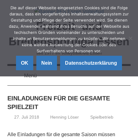
Zum
Die auf dieser Webseite eingesetzten Cookies sind die Folge
Inhalt
daraus, dass ein vorgefertigtes Inhaltsverwaltungssystem zur
Gestaltung und Pflege der Seite verwendet wird. Sie dienen
springen
Freizeit- und
dazu, Anwender während ihres Besuchs auf der Webseite aus
techischern Gründen voneinander zu unterscheiden und
Breitensportliga Essen
Inhalte an Benutzeranmeldungen zu knüpfen. Wir nehmen
keine weitere Auswertung der Cookies oder des
Surfverhaltens von Personen vor.
seit 1977 im Volleyballkreis Essen
OK
Nein
Datenschutzerklärung
Menü
EINLADUNGEN FÜR DIE GESAMTE
SPIELZEIT
27. Juli 2018
Henning Löser
Spielbetrieb
Alle Einladungen für die gesamte Saison müssen