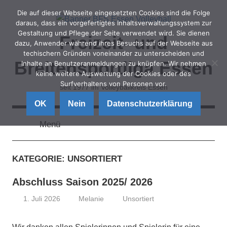
Zum
Die auf dieser Webseite eingesetzten Cookies sind die Folge
Inhalt
daraus, dass ein vorgefertigtes Inhaltsverwaltungssystem zur
Gestaltung und Pflege der Seite verwendet wird. Sie dienen
springen
Freizeit- und
dazu, Anwender während ihres Besuchs auf der Webseite aus
techischern Gründen voneinander zu unterscheiden und
Breitensportliga Essen
Inhalte an Benutzeranmeldungen zu knüpfen. Wir nehmen
keine weitere Auswertung der Cookies oder des
Surfverhaltens von Personen vor.
seit 1977 im Volleyballkreis Essen
OK
Nein
Datenschutzerklärung
Menü
KATEGORIE:
UNSORTIERT
Abschluss Saison 2025/ 2026
1. Juli 2026
Melanie
Unsortiert