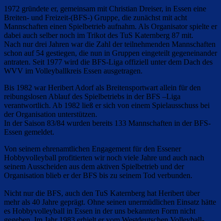
1972 gründete er, gemeinsam mit Christian Dreiser, in Essen eine
Breiten- und Freizeit-(BFS-) Gruppe, die zunächst mit acht
Mannschaften einen Spielbetrieb aufnahm. Als Organisator spielte er
dabei auch selber noch im Trikot des TuS Katernberg 87 mit.
Nach nur drei Jahren war die Zahl der teilnehmenden Mannschaften
schon auf 54 gestiegen, die nun in Gruppen eingeteilt gegeneinander
antraten. Seit 1977 wird die BFS-Liga offiziell unter dem Dach des
WVV im Volleyballkreis Essen ausgetragen.
Bis 1982 war Heribert Adorf als Breitensportwart allein für den
reibungslosen Ablauf des Spielbetriebs in der BFS –Liga
verantwortlich. Ab 1982 ließ er sich von einem Spielausschuss bei
der Organisation unterstützen.
In der Saison 83/84 wurden bereits 133 Mannschaften in der BFS-
Essen gemeldet.
Von seinem ehrenamtlichen Engagement für den Essener
Hobbyvolleyball profitierten wir noch viele Jahre und auch nach
seinem Ausscheiden aus dem aktiven Spielbetrieb und der
Organisation blieb er der BFS bis zu seinem Tod verbunden.
Nicht nur die BFS, auch den TuS Katernberg hat Heribert über
mehr als 40 Jahre geprägt. Ohne seinen unermüdlichen Einsatz hätte
es Hobbyvolleyball in Essen in der uns bekannten Form nicht
gegeben. Im Jahr 1983 erhielt er vom Westdeutschen Volleyball-